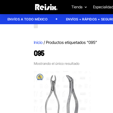
Tienda
Especialida
ENVÍOS A TODO MÉXICO
ENVÍOS + RÁPIDOS + SEGUROS
Inicio
/ Productos etiquetados “095”
095
Mostrando el único resultado