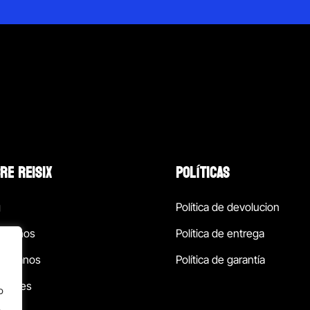
RE REISIX
POLÍTICAS
g
Política de devolucion
ócenos
Política de entrega
táctanos
Política de garantía
ursales
o
.