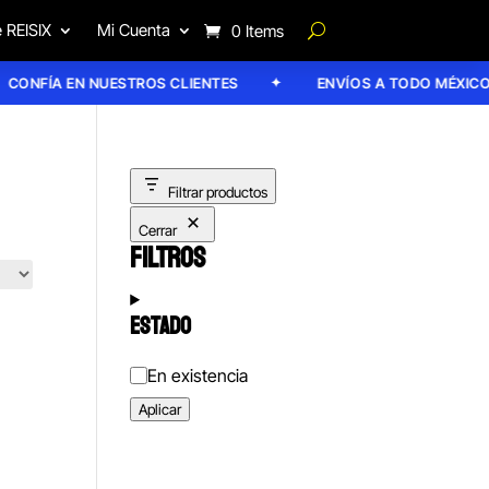
 REISIX
Mi Cuenta
0 Items
ONFÍA EN NUESTROS CLIENTES
ENVÍOS A TODO MÉXICO
Filtrar productos
Cerrar
FILTROS
ESTADO
Estado
En existencia
Aplicar