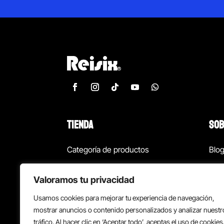
TIENDA
SOB
Categoría de productos
Blo
Marcas
Con
Valoramos tu privacidad
¡Las mejores ofertas!
Con
Usamos cookies para mejorar tu experiencia de navegación,
Back to school
Suc
mostrar anuncios o contenido personalizados y analizar nuestr
tráfico. Al hacer clic en ‘Aceptar todo’, aceptas el uso de cookies