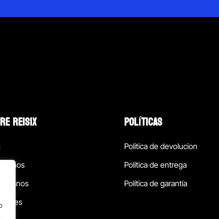
RE REISIX
POLÍTICAS
g
Política de devolucion
ócenos
Política de entrega
táctanos
Política de garantía
ursales
o
.