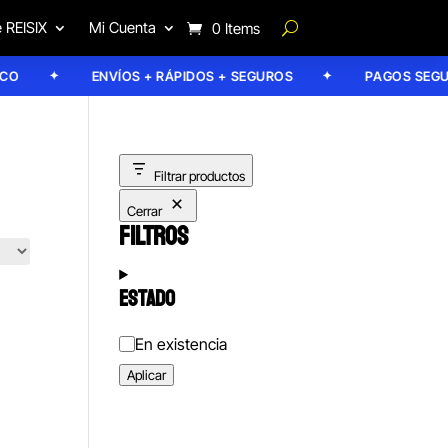
 REISIX
Mi Cuenta
0 Items
ENVÍOS + RÁPIDOS + SEGUROS
PAGOS SEGUR
Filtrar productos
Cerrar
FILTROS
ESTADO
Estado
En existencia
Aplicar