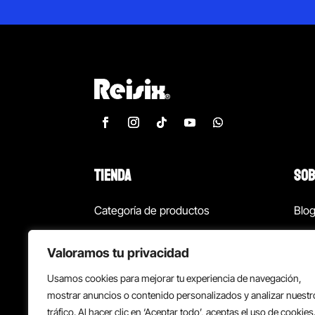
TIENDA
SOB
Categoría de productos
Blo
Marcas
Con
Valoramos tu privacidad
¡Las mejores ofertas!
Con
Usamos cookies para mejorar tu experiencia de navegación,
Back to school
Suc
mostrar anuncios o contenido personalizados y analizar nuestr
tráfico. Al hacer clic en ‘Aceptar todo’, aceptas el uso de cookies