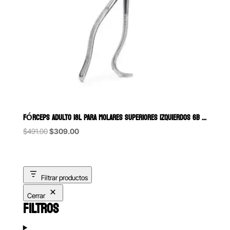
FÓRCEPS ADULTO 18L PARA MOLARES SUPERIORES IZQUIERDOS 6B (080)
Original
Current
$
491.00
$
309.00
price
price
was:
is:
$491.00.
$309.00.
Filtrar productos
Cerrar
FILTROS