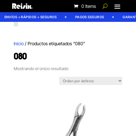
0 Items
ENVÍOS + RÁPIDOS + SEGUROS
PAGOS SEGUROS
GARANTÍ
Inicio
/ Productos etiquetados “080”
080
Mostrando el único resultado