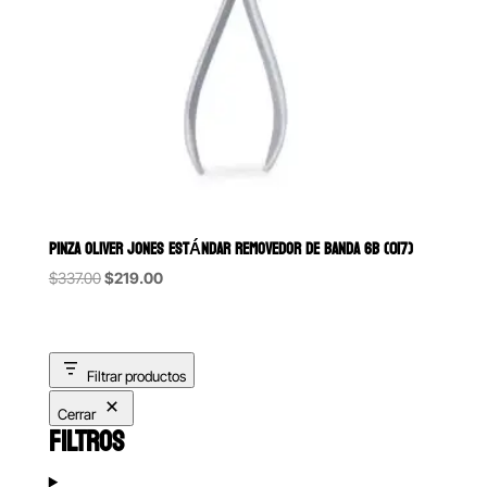
PINZA OLIVER JONES ESTÁNDAR REMOVEDOR DE BANDA 6B (017)
Original
Current
$
337.00
$
219.00
price
price
was:
is:
$337.00.
$219.00.
Filtrar productos
Cerrar
FILTROS