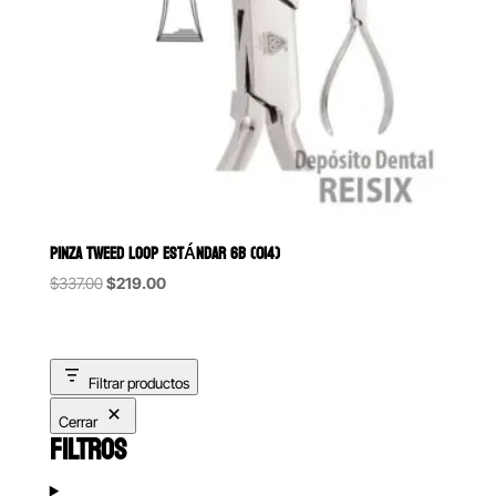
PINZA TWEED LOOP ESTÁNDAR 6B (014)
Original
Current
$
337.00
$
219.00
price
price
was:
is:
$337.00.
$219.00.
Filtrar productos
Cerrar
FILTROS