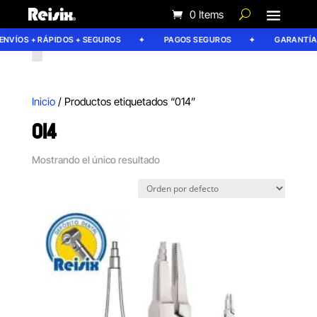
0 Items
ENVÍOS + RÁPIDOS + SEGUROS
PAGOS SEGUROS
GARANTÍA 
Inicio
/ Productos etiquetados “014”
014
Mostrando el único resultado