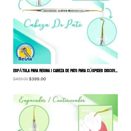
ESPÁTULA PARA RESINA 1 CABEZA DE PATO PARA CÚSPIDES DISCOVERY USA
Original
Current
$
499.00
$
399.00
price
price
was:
is:
$499.00.
$399.00.