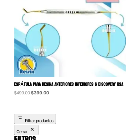
ESPÁTULA PARA RESINA ANTERIORES INFERIORES 6 DISCOVERY USA
Original
Current
$
499.00
$
399.00
price
price
was:
is:
$499.00.
$399.00.
Filtrar productos
Cerrar
FILTROS