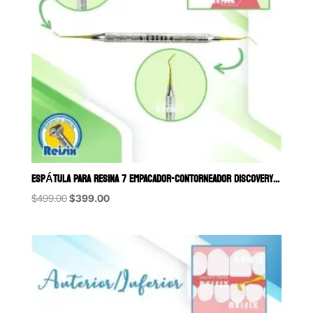
ESPÁTULA PARA RESINA 7 EMPACADOR-CONTORNEADOR DISCOVERY USA
Original
Current
$
499.00
$
399.00
price
price
was:
is:
$499.00.
$399.00.