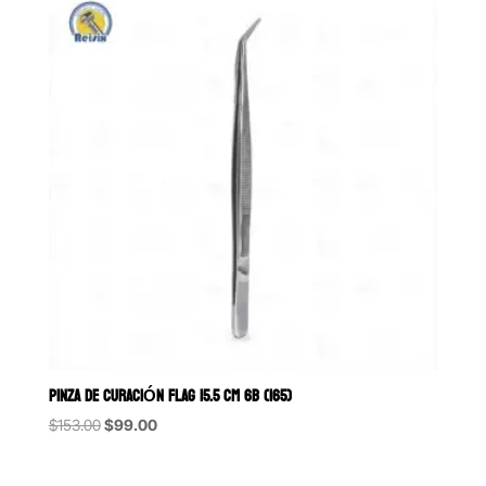
PINZA DE CURACIÓN FLAG 15.5 CM 6B (165)
Original
Current
$
153.00
$
99.00
price
price
was:
is: