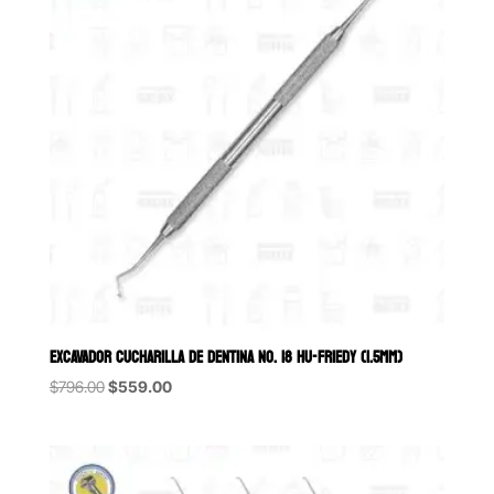
EXCAVADOR CUCHARILLA DE DENTINA NO. 18 HU-FRIEDY (1.5MM)
Original
Current
$
796.00
$
559.00
price
price
was:
is:
$796.00.
$559.00.