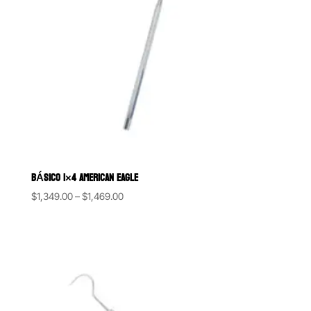
BÁSICO 1×4 AMERICAN EAGLE
Price
$
1,349.00
–
$
1,469.00
range:
$1,349.00
through
$1,469.00