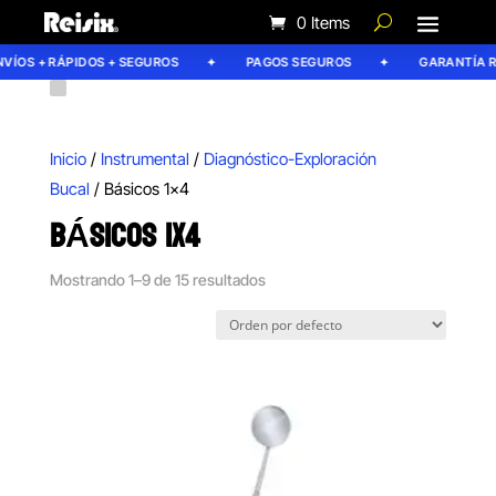
0 Items
OS + RÁPIDOS + SEGUROS
PAGOS SEGUROS
GARANTÍA REIS
Inicio
/
Instrumental
/
Diagnóstico-Exploración
Bucal
/ Básicos 1x4
BÁSICOS 1X4
Mostrando 1–9 de 15 resultados