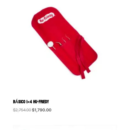
BÁSICO 1×4 HU-FRIEDY
Original
Current
$
2,754.00
$
1,790.00
price
price
was:
is:
$2,754.00.
$1,790.00.