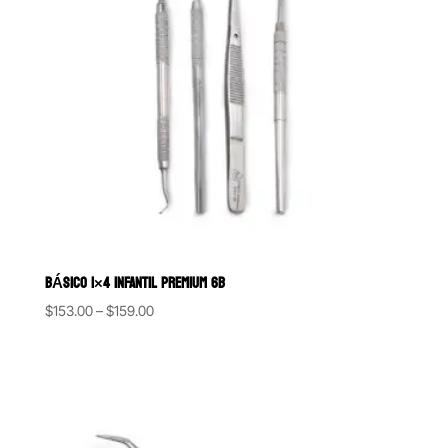
BÁSICO 1×4 INFANTIL PREMIUM 6B
Price
$
153.00
–
$
159.00
range:
$153.00
through
$159.00