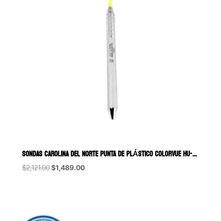
SONDAS CAROLINA DEL NORTE PUNTA DE PLÁSTICO COLORVUE HU-FRIEDY
Original
Current
$
2,121.00
$
1,489.00
price
price
was:
is:
$2,121.00.
$1,489.00.