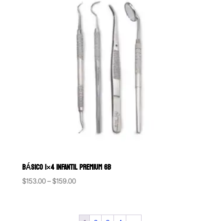
BÁSICO 1×4 INFANTIL PREMIUM 6B
Price
$
153.00
–
$
159.00
range:
$153.00
through