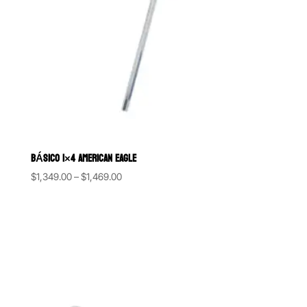
BÁSICO 1×4 AMERICAN EAGLE
Price
$
1,349.00
–
$
1,469.00
range:
$1,349.00
through
$1,469.00