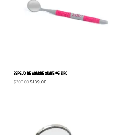
ESPEJO DE AGARRE SUAVE #5 ZIRC
Original
Current
$
200.00
$
139.00
price
price
was:
is:
$200.00.
$139.00.