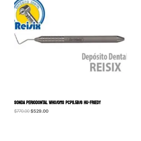
SONDA PERIODONTAL WHO/OMS PCP11.5B/6 HU-FRIEDY
Original
Current
$
770.00
$
529.00
price
price
was:
is:
$770.00.
$529.00.