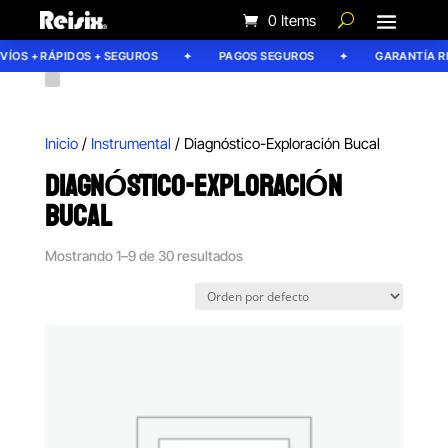
0 Items
OS + RÁPIDOS + SEGUROS
PAGOS SEGUROS
GARANTÍA REIS
Inicio
/
Instrumental
/ Diagnóstico-Exploración Bucal
DIAGNÓSTICO-EXPLORACIÓN
BUCAL
Mostrando 1–9 de 30 resultados