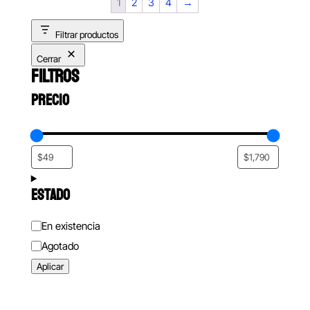
1
2
3
4
→
$159.00
Filtrar productos
Cerrar
FILTROS
PRECIO
ESTADO
Estado
En existencia
Agotado
Aplicar