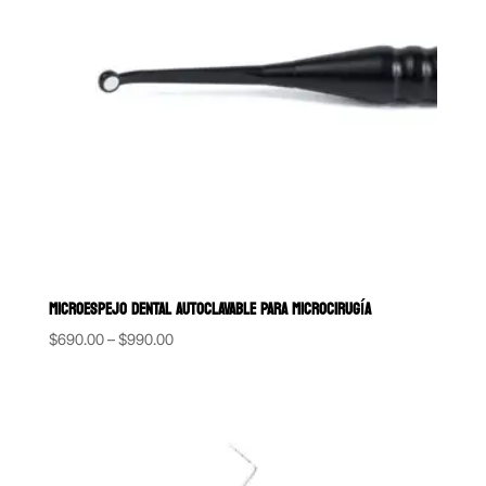
MICROESPEJO DENTAL AUTOCLAVABLE PARA MICROCIRUGÍA
Price
$
690.00
–
$
990.00
range:
$690.00
through
$990.00