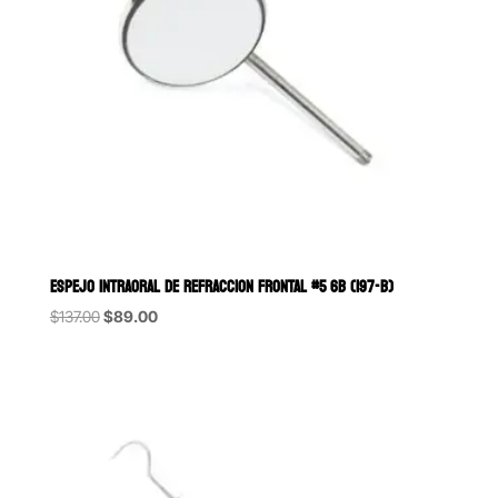
ESPEJO INTRAORAL DE REFRACCION FRONTAL #5 6B (197-B)
Original
Current
$
137.00
$
89.00
price
price
was:
is:
$137.00.
$89.00.