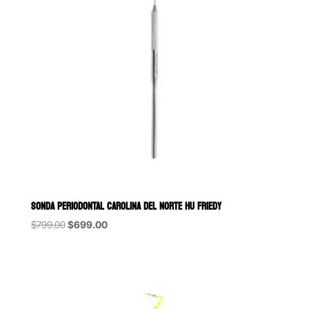
SONDA PERIODONTAL CAROLINA DEL NORTE HU FRIEDY
Original
Current
$
799.00
$
699.00
price
price
was:
is:
$799.00.
$699.00.