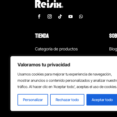
TIENDA
SOB
Categoría de productos
Blo
Marcas
Con
Valoramos tu privacidad
¡Las mejores ofertas!
Con
Usamos cookies para mejorar tu experiencia de navegación,
Back to school
Suc
mostrar anuncios o contenido personalizados y analizar nuestr
tráfico. Al hacer clic en ‘Aceptar todo’, aceptas el uso de cookies
Personalizar
Rechazar todo
Aceptar todo
Política de privacidad