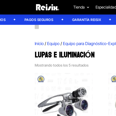
Tienda
Especialida
PAGOS SEGUROS
GARANTÍA REISIX
C
Inicio
/
Equipo
/
Equipo para Diagnóstico-Expl
LUPAS E ILUMINACIÓN
Mostrando todos los 5 resultados