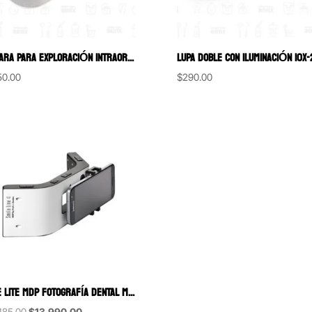
LAMPARA PARA EXPLORACIÓN INTRAORAL CON ABREBOCA AUTOCLAVABLE Y PORTA EYECTOR
LUPA DOBLE CON ILUMINACIÓN 10X-
50.00
$
290.00
SMILE LITE MDP FOTOGRAFÍA DENTAL MÓVIL CON 3 GRUPOS DE LEDS SMILE LINE
Original
Current
485.00
$
13,990.00