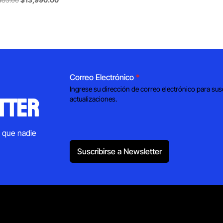
price
price
was:
is:
$14,485.00.
$13,990.00.
Correo Electrónico
*
Ingrese su dirección de correo electrónico para sus
tter
actualizaciones.
s que nadie
Suscribirse a Newsletter