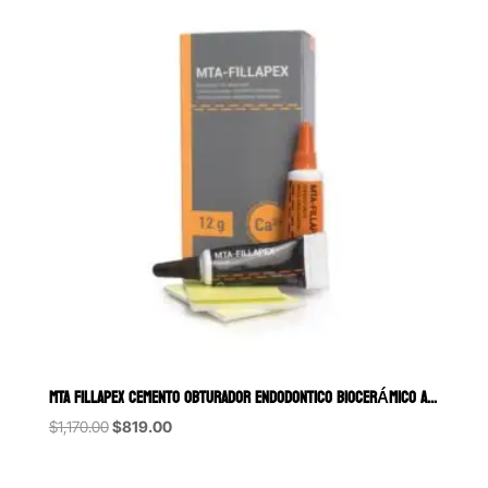
MTA FILLAPEX CEMENTO OBTURADOR ENDODONTICO BIOCERÁMICO ANGELUS 12
Original
Current
$
1,170.00
$
819.00
price
price
was:
is: