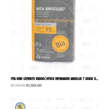
MTA GRIS CEMENTO ENDODÓNTICO REPARADOR ANGELUS 7 DOSIS (1GR)
Original
Current
$
1,700.00
$
1,199.00
price
price
was:
is:
$1,700.00.
$1,199.00.