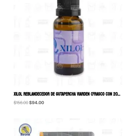
XILOL REBLANDECEDOR DE GUTAPERCHA VIARDEN (FRASCO CON 20ML)
Original
Current
$
156.00
$
94.00
price
price
was:
is:
$156.00.
$94.00.