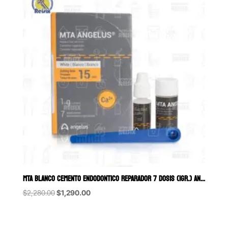
$6,690.00
MTA BLANCO CEMENTO ENDODONTICO REPARADOR 7 DOSIS (1GR.) ANGELUS
Original
Current
$
2,280.00
$
1,290.00
price
price
was:
is:
$2,280.00.
$1,290.00.