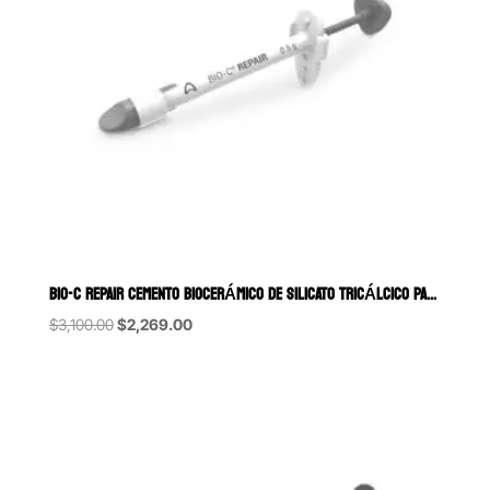
BIO-C REPAIR CEMENTO BIOCERÁMICO DE SILICATO TRICÁLCICO PARA REPARA
Original
Current
$
3,100.00
$
2,269.00
price
price
was:
is:
$3,100.00.
$2,269.00.