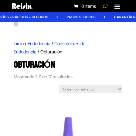
0 Items
OS + RÁPIDOS + SEGUROS
PAGOS SEGUROS
GARANTÍA REIS
Inicio
/
Endodoncia
/
Consumibles de
Endodoncia
/ Obturación
OBTURACIÓN
Mostrando 1–9 de 17 resultados