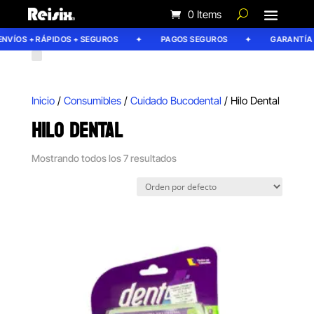
0 Items
ÍOS + RÁPIDOS + SEGUROS
PAGOS SEGUROS
GARANTÍA REI
Inicio
/
Consumibles
/
Cuidado Bucodental
/ Hilo Dental
HILO DENTAL
Mostrando todos los 7 resultados