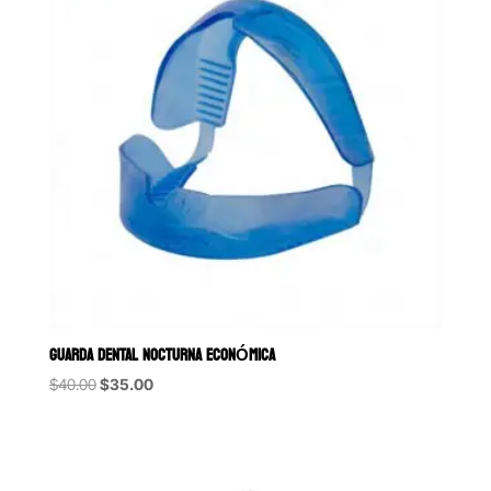
GUARDA DENTAL NOCTURNA ECONÓMICA
Original
Current
$
40.00
$
35.00
price
price
was:
is:
$40.00.
$35.00.