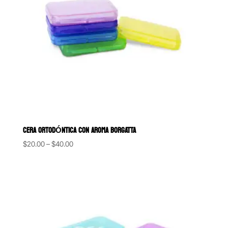
CERA ORTODÓNTICA CON AROMA BORGATTA
Price
$
20.00
–
$
40.00
range:
$20.00
through
$40.00