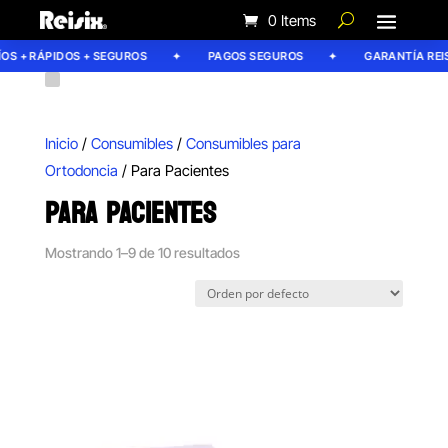
0 Items
 + RÁPIDOS + SEGUROS
PAGOS SEGUROS
GARANTÍA REISIX
Inicio
/
Consumibles
/
Consumibles para
Ortodoncia
/ Para Pacientes
PARA PACIENTES
Mostrando 1–9 de 10 resultados