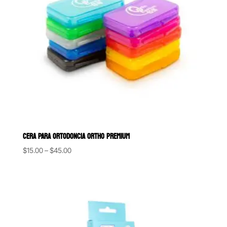
CERA PARA ORTODONCIA ORTHO PREMIUM
Price
$
15.00
–
$
45.00
range:
$15.00
through
$45.00