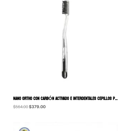
NANO ORTHO CON CARBÓN ACTIVADO E INTERDENTALES CEPILLOS PARA ORTOD
Original
Current
$
564.00
$
379.00
price
price
was:
is:
$564.00.
$379.00.