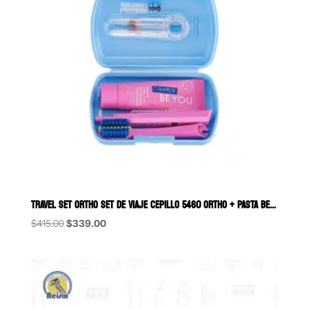
TRAVEL SET ORTHO SET DE VIAJE CEPILLO 5460 ORTHO + PASTA BE YOU 10 M
Original
Current
$
415.00
$
339.00
price
price
was:
is:
$415.00.
$339.00.