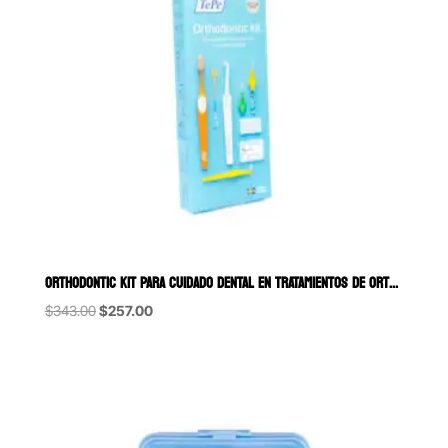
ORTHODONTIC KIT PARA CUIDADO DENTAL EN TRATAMIENTOS DE ORTODONCIA T
Original
Current
$
343.00
$
257.00
price
price
was:
is:
$343.00.
$257.00.