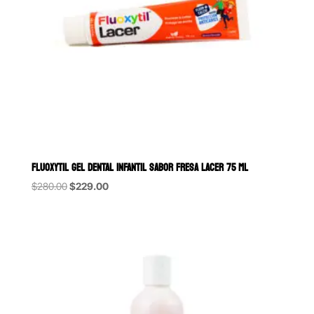
FLUOXYTIL GEL DENTAL INFANTIL SABOR FRESA LACER 75 ML
Original
Current
$
280.00
$
229.00
price
price
was:
is:
$280.00.
$229.00.