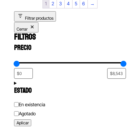
1
2
3
4
5
6
→
$1,790.00
Filtrar productos
Cerrar
FILTROS
PRECIO
ESTADO
Estado
En existencia
Agotado
Aplicar