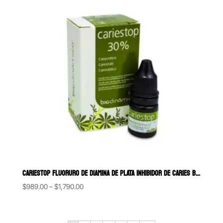
$5,866.00
CARIESTOP FLUORURO DE DIAMINA DE PLATA INHIBIDOR DE CARIES BIODINÁMIC
Price
$
989.00
–
$
1,790.00
range:
$989.00
through