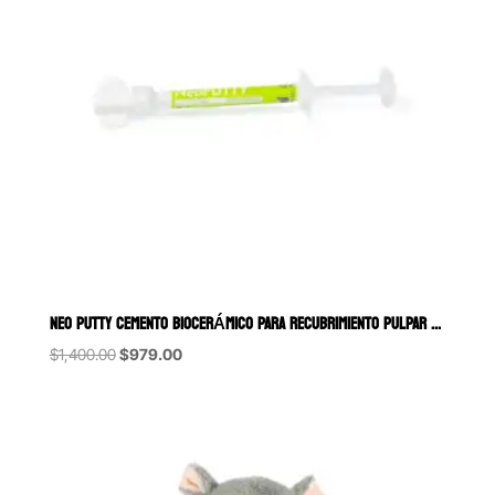
NEO PUTTY CEMENTO BIOCERÁMICO PARA RECUBRIMIENTO PULPAR DIRECTO E 
Original
Current
$
1,400.00
$
979.00
price
price
was:
is:
$1,400.00.
$979.00.