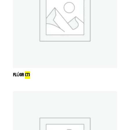
FLÚOR
(7)