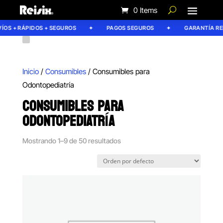
0 Items
 + RÁPIDOS + SEGUROS
PAGOS SEGUROS
GARANTÍA REISIX
Inicio
/
Consumibles
/ Consumibles para
Odontopediatría
CONSUMIBLES PARA
ODONTOPEDIATRÍA
Mostrando 1–9 de 50 resultados