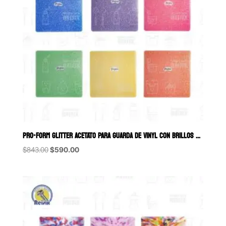
PRO-FORM GLITTER ACETATO PARA GUARDA DE VINYL CON BRILLOS SURTIDO K
Original
Current
$
843.00
$
590.00
price
price
was:
is:
$843.00.
$590.00.