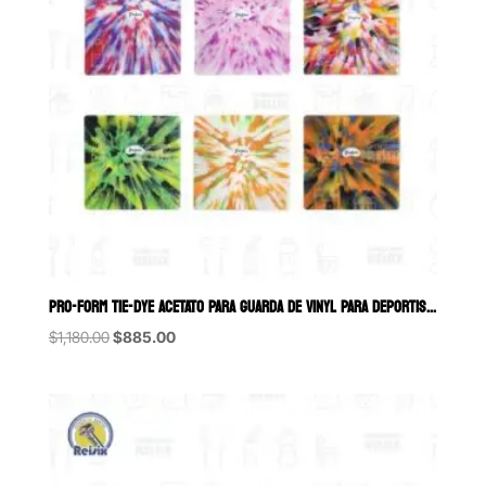
PRO-FORM TIE-DYE ACETATO PARA GUARDA DE VINYL PARA DEPORTISTAS SURTI
Original
Current
$
1,180.00
$
885.00
price
price
was:
is:
$1,180.00.
$885.00.