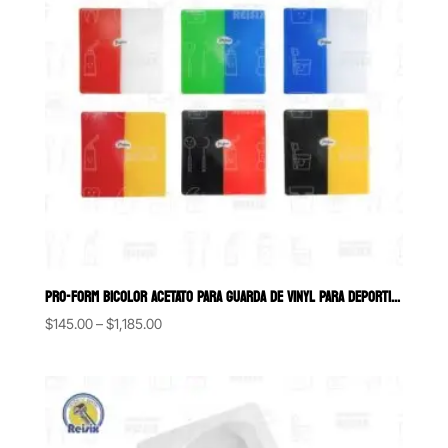
PRO-FORM BICOLOR ACETATO PARA GUARDA DE VINYL PARA DEPORTISTAS KEYS
Price
$
145.00
–
$
1,185.00
range:
$145.00
through
$1,185.00