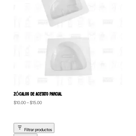
ZÓCALOS DE ACETATO PARCIAL
Price
$
10.00
–
$
15.00
range:
$10.00
through
Filtrar productos
$15.00