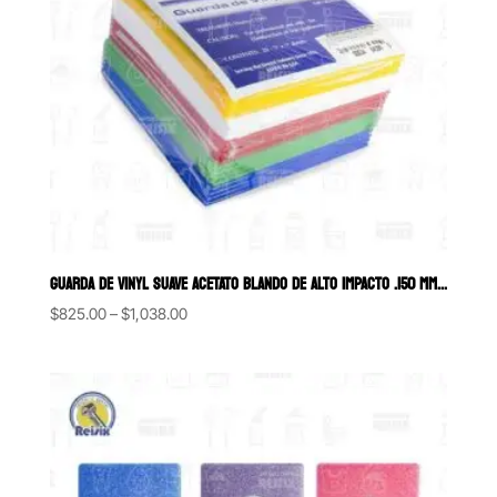
GUARDA DE VINYL SUAVE ACETATO BLANDO DE ALTO IMPACTO .150 MM KEYSTON
Price
$
825.00
–
$
1,038.00
range:
$825.00
through
$1,038.00