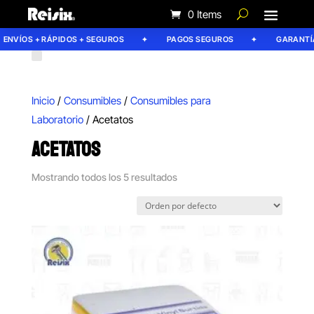
0 Items
NVÍOS + RÁPIDOS + SEGUROS
PAGOS SEGUROS
GARANTÍA R
Inicio
/
Consumibles
/
Consumibles para
Laboratorio
/ Acetatos
ACETATOS
Mostrando todos los 5 resultados