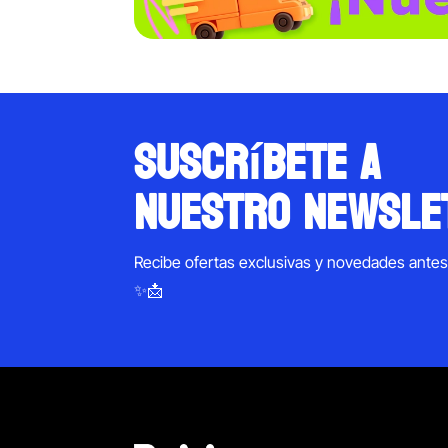
suscríbete a
nuestro newsle
Recibe ofertas exclusivas y novedades ante
✨📩