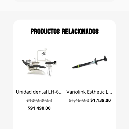
Productos relacionados
Unidad dental LH-6500
Variolink Esthetic LC Refill para cementacion estetica fotopolimerizable Ivoclar
Original
Original
Current
$
100,000.00
$
1,460.00
$
1,138.00
price
price
price
Current
$
91,490.00
was:
was:
is:
price
$100,000.00.
$1,460.00.
$1,138.0
is: