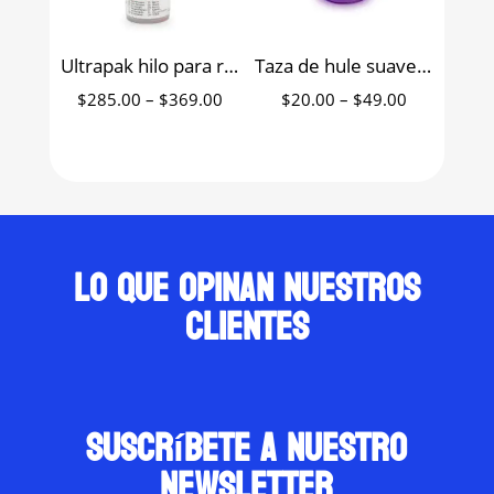
Ultrapak hilo para retracción de tejidos 224cm Ultradent
Taza de hule suave para alginato
Price
Price
$
285.00
–
$
369.00
$
20.00
–
$
49.00
range:
range:
$285.00
$20.00
through
through
$369.00
$49.00
Lo que opinan nuestros
clientes
suscríbete a nuestro
newsletter