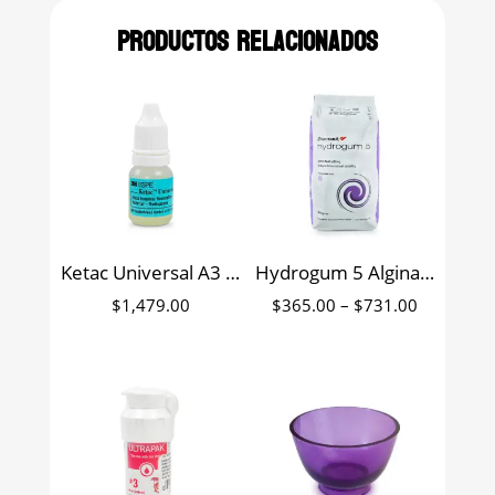
Productos relacionados
Ketac Universal A3 cemento de ionómero de vidrio 3M polvo 12.5grs y 8.5 ml
Hydrogum 5 Alginato con estabilidad dimensional Zhermack 454 grs.
Price
$
1,479.00
$
365.00
–
$
731.00
range:
$365.00
through
$731.00