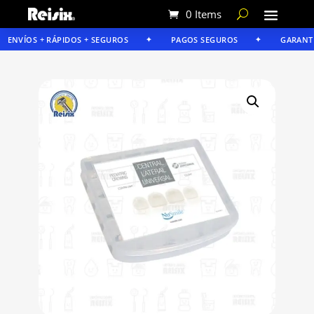
0 Items
ENVÍOS + RÁPIDOS + SEGUROS
PAGOS SEGUROS
GARANTÍA 