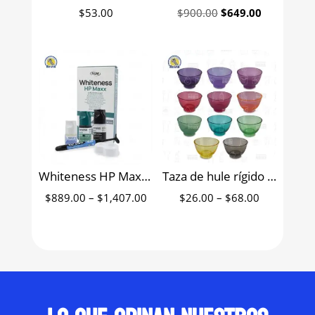
Original
Current
$
53.00
$
900.00
$
649.00
price
price
was:
is:
$900.00.
$649.00.
Whiteness HP Maxx kit blanqueamiento a base de peróxido de hidrógeno al 35% FGM
Taza de hule rígido para yeso
Price
Price
$
889.00
–
$
1,407.00
$
26.00
–
$
68.00
range:
range:
$889.00
$26.00
through
through
$1,407.00
$68.00