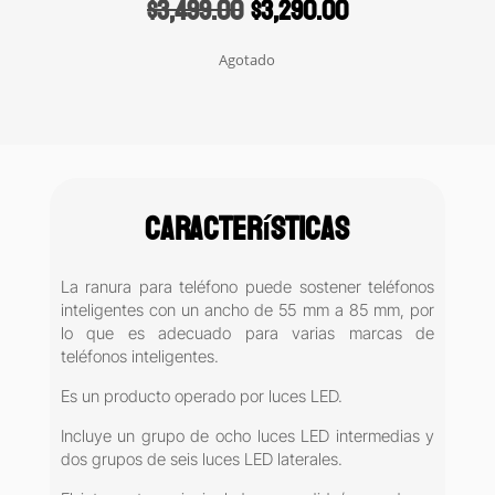
Original
Current
$
3,499.00
$
3,290.00
price
price
was:
is:
Agotado
$3,499.00.
$3,290.00.
Características
La ranura para teléfono puede sostener teléfonos
inteligentes con un ancho de 55 mm a 85 mm, por
lo que es adecuado para varias marcas de
teléfonos inteligentes.
Es un producto operado por luces LED.
Incluye un grupo de ocho luces LED intermedias y
dos grupos de seis luces LED laterales.