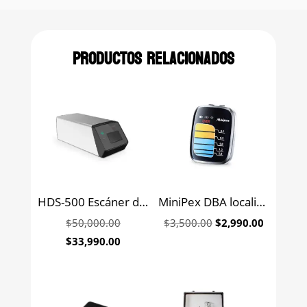
Productos relacionados
HDS-500 Escáner de placas de imágenes digitales Handy
MiniPex DBA localizador de apice Woodpecker
Original
Original
Current
$
50,000.00
$
3,500.00
$
2,990.00
price
price
price
Current
$
33,990.00
was:
was:
is:
price
$50,000.00.
$3,500.00.
$2,990.0
is:
$33,990.00.