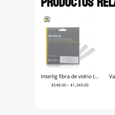
Productos rel
Interlig fibra de vidrio trenzada preimpregnada de ferulización Angelus
Price
$
548.00
–
$
1,349.00
range:
$548.00
through
$1,349.00