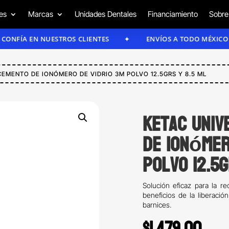
es
Marcas
Unidades Dentales
Financiamiento
Sobre
 EN NUESTROS CLIENTES
ENVÍOS A TODO MÉXICO
CEMENTO DE IONÓMERO DE VIDRIO 3M POLVO 12.5GRS Y 8.5 ML
Ketac Univ
de ionómer
polvo 12.5g
Solución eficaz para la r
beneficios de la liberació
barnices.
$
1,479.00