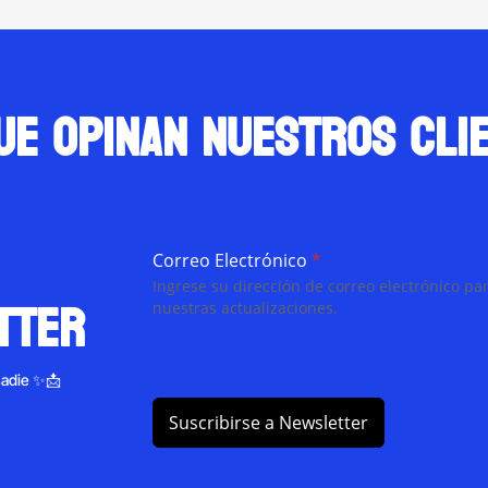
ue opinan nuestros cli
Correo Electrónico
*
Ingrese su dirección de correo electrónico par
tter
nuestras actualizaciones.
nadie ✨📩
Suscribirse a Newsletter