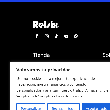
Tienda
So
Categoría de productos
Blog
Valoramos tu privacidad
Marcas
Con
Usamos cookies para mejorar tu experiencia de
¡Las mejores ofertas!
Con
navegación, mostrar anuncios o contenido
personalizados y analizar nuestro tráfico. Al hacer clic e
Back to school
Sucu
‘Aceptar todo’, aceptas el uso de cookies.
Personalizar
Rechazar todo
Aceptar todo