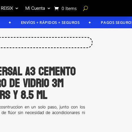
 REISIX
Mi Cuenta
0 Items
ENVÍOS + RÁPIDOS + SEGUROS
PAGOS SEGUROS
ersal A3 cemento
o de vidrio 3M
rs y 8.5 ml
ecosntruccion en un solo paso, junto con los
n de flúor sin necesidad de acondicionares ni