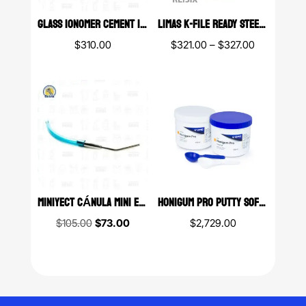
GLASS IONOMER CEMENT IONÓMERO DE VIDRIO RADIOOPACO PRIME DENT 18 GRS, 17.5ML
LIMAS K-FILE READY STEEL DENTSPLY MAILLEFER 6 LIMAS
Price
$
310.00
$
321.00
–
$
327.00
range:
$321.00
through
$327.00
MINIYECT CÁNULA MINI EYECTOR AUTOCLAVABLE ENDODÓNTICO
HONIGUM PRO PUTTY SOFT MASILLA EXTRA PESADA SILICÓN POR ADICIÓN DMG
Original
Current
$
105.00
$
73.00
$
2,729.00
price
price
was:
is:
$105.00.
$73.00.