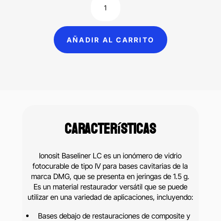
$699.00.
$524.00.
Ionosit
Baseliner
LC
AÑADIR AL CARRITO
ionómero
de
vidrio
tipo
IV
para
Características
bases
cavitarias
DMG
Ionosit Baseliner LC es un ionómero de vidrio
jeringa
fotocurable de tipo IV para bases cavitarias de la
1.5
marca DMG, que se presenta en jeringas de 1.5 g.
Es un material restaurador versátil que se puede
g
utilizar en una variedad de aplicaciones, incluyendo:
cantidad
Bases debajo de restauraciones de composite y