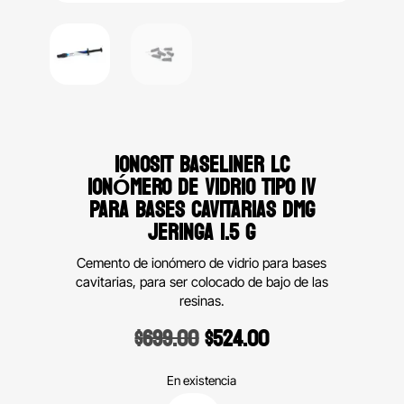
IONOSIT BASELINER LC
IONÓMERO DE VIDRIO TIPO IV
PARA BASES CAVITARIAS DMG
JERINGA 1.5 G
Cemento de ionómero de vidrio para bases
cavitarias, para ser colocado de bajo de las
resinas.
Original
Current
$
699.00
$
524.00
price
price
was:
is:
En existencia