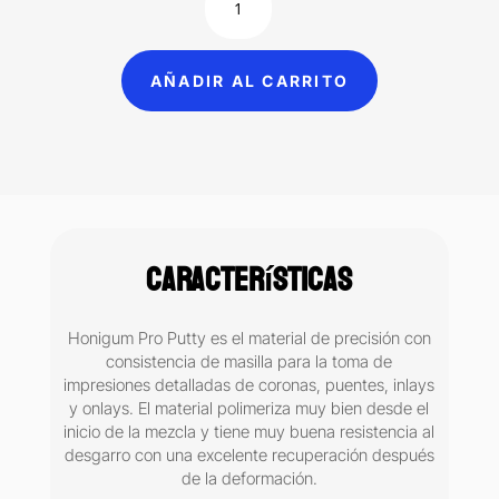
Pro
Putty
Soft
AÑADIR AL CARRITO
masilla
extra
pesada
silicón
por
adición
DMG
Características
cantidad
Honigum Pro Putty es el material de precisión con
consistencia de masilla para la toma de
impresiones detalladas de coronas, puentes, inlays
y onlays. El material polimeriza muy bien desde el
inicio de la mezcla y tiene muy buena resistencia al
desgarro con una excelente recuperación después
de la deformación.