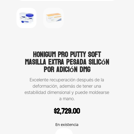
Honigum Pro Putty Soft
masilla extra pesada silicón
por adición DMG
Excelente recuperación después de la
deformación, además de tener una
estabilidad dimensional y puede moldearse
a mano.
$
2,729.00
En existencia
Honigum