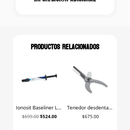
Productos relacionados
Ionosit Baseliner LC ionómero de vidrio tipo IV para bases cavitarias DMG jeringa 1.5 g
Tenedor desdentado ajustable Bio-art
Original
Current
$
699.00
$
524.00
$
675.00
price
price