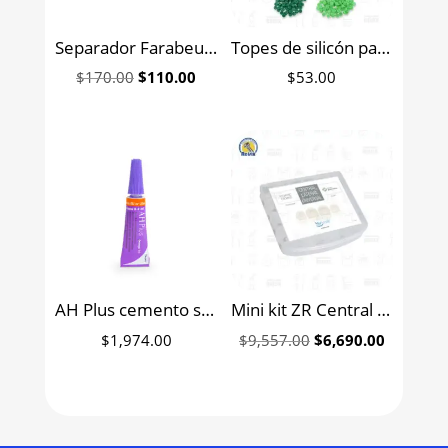
Separador Farabeuf 12cm 6B (287)
Topes de silicón para limas
Original
Current
$
170.00
$
110.00
$
53.00
price
price
was:
is:
$170.00.
$110.00.
AH Plus cemento sellador de conductos Dentsply Sirona pasta/pasta
Mini kit ZR Central y lateral Universal coronas de zirconia anteriores pediátricas NuSmile 12 coronas y 12 coronas de prueba
Original
Current
$
1,974.00
$
9,557.00
$
6,690.00
price
price
was:
is:
$9,557.00.
$6,690.0