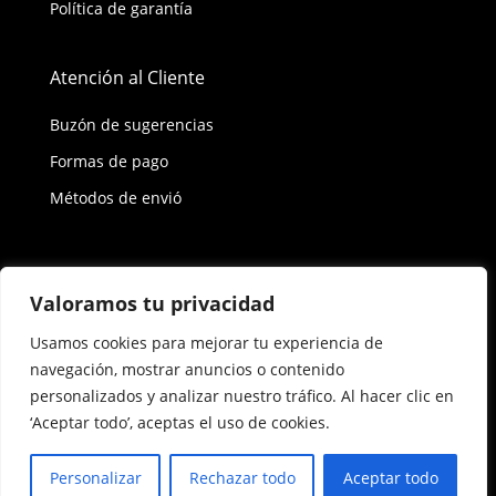
Política de garantía
Atención al Cliente
Buzón de sugerencias
Formas de pago
Métodos de envió
Política de privacidad
Valoramos tu privacidad
Usamos cookies para mejorar tu experiencia de
Copyright © 2026 Reisix. Todos los derechos
navegación, mostrar anuncios o contenido
reservados.
personalizados y analizar nuestro tráfico. Al hacer clic en
‘Aceptar todo’, aceptas el uso de cookies.
Términos y condiciones
Personalizar
Rechazar todo
Aceptar todo