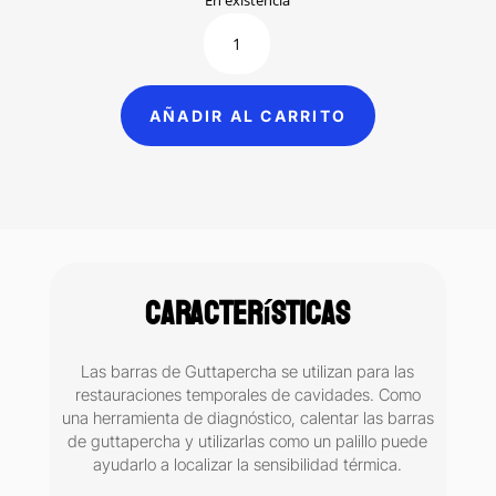
En existencia
Gutta
percha
en
barra
AÑADIR AL CARRITO
Discover
(1
onza)
cantidad
Características
Las barras de Guttapercha se utilizan para las
restauraciones temporales de cavidades. Como
una herramienta de diagnóstico, calentar las barras
de guttapercha y utilizarlas como un palillo puede
ayudarlo a localizar la sensibilidad térmica.