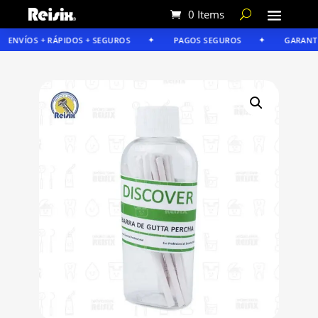
0 Items
ENVÍOS + RÁPIDOS + SEGUROS
PAGOS SEGUROS
GARANTÍA 