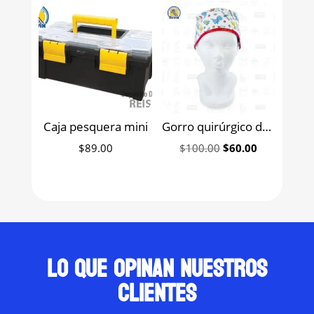
$260.00.
$169.00.
Caja pesquera mini
Gorro quirúrgico de tela estampada 100% algodón unisex
Original
Current
$
89.00
$
100.00
$
60.00
price
price
was:
is:
$100.00.
$60.00.
Lo que opinan nuestros
clientes