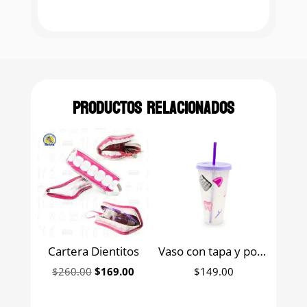
Productos relacionados
Cartera Dientitos
Vaso con tapa y popote de plástico reutilizable con diseño odontológico Odonto Bright
Original
Current
$
260.00
$
169.00
$
149.00
price
price
was:
is: