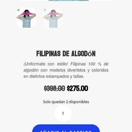
Filipinas de Algodón
¡Uniformate con estilo!
Filipinas
100 % de
algodón
con modelos divertidos y coloridos
en distintos estampados y tallas.
Original
Current
$
398.00
$
275.00
price
price
was:
is:
Solo quedan 2 disponibles
$398.00.
$275.00.
Filipinas
de
Algodón
cantidad