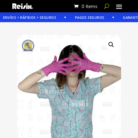
0 Items
ENVÍOS + RÁPIDOS + SEGUROS
PAGOS SEGUROS
GARANTÍA 