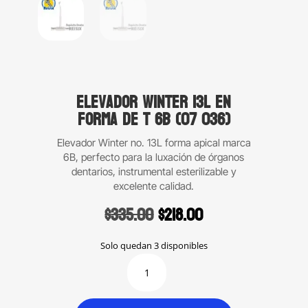
Elevador Winter 13L en
forma de T 6B (07 036)
Elevador Winter no. 13L forma apical marca
6B, perfecto para la luxación de órganos
dentarios, instrumental esterilizable y
excelente calidad.
Original
Current
$
335.00
$
218.00
price
price
was:
is:
Solo quedan 3 disponibles
$335.00.
$218.00.
Elevador
Winter
13L
en