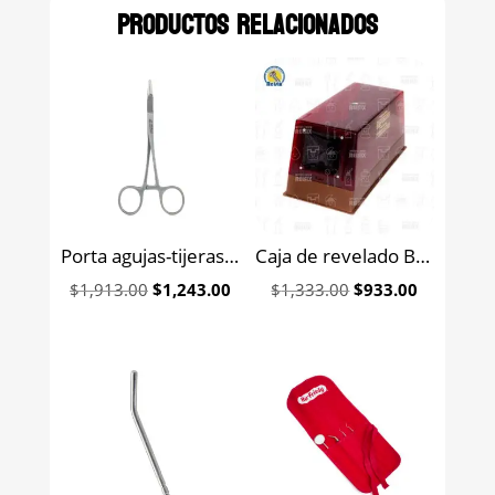
Productos relacionados
Porta agujas-tijeras Olsen-Heger carburo de tungsteno 14 cm 6b (25-263-A)
Caja de revelado Borgatta
Original
Current
Original
Current
$
1,913.00
$
1,243.00
$
1,333.00
$
933.00
price
price
price
price
was:
is:
was:
is:
$1,913.00.
$1,243.00.
$1,333.00.
$933.00.