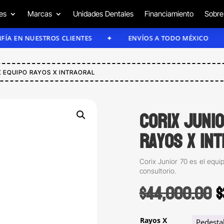
es
Marcas
Unidades Dentales
Financiamiento
Sobre
NUESTROS CLIENTES
ENVÍOS A TODO MÉXICO
E
X EQUIPO RAYOS X INTRAORAL
Corix Juni
rayos X in
Corix Junior 70 es el equip
consultorio.
O
$
44,000.00
$
p
Rayos X