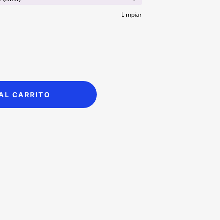
as:
is:
44,000.00.
$38,990.00.
Limpiar
AL CARRITO