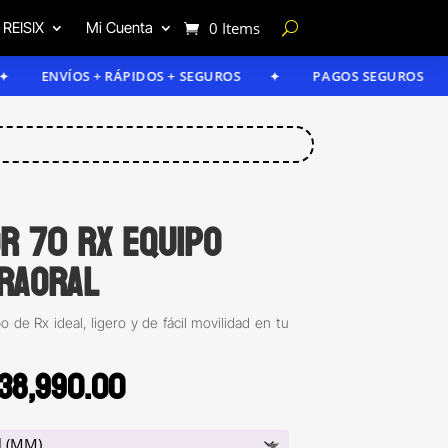
 REISIX
Mi Cuenta
0 Items
NVÍOS + RÁPIDOS + SEGUROS
PAGOS SEGUROS
or 70 RX equipo
traoral
o de Rx ideal, ligero y de fácil movilidad en tu
riginal
Current
38,990.00
rice
price