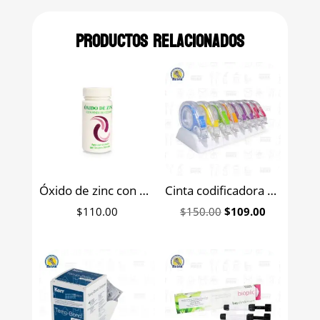
Productos relacionados
Óxido de zinc con endurecedor Viarden 50 grs.
Cinta codificadora autoclavable Zirc 1 metro colores neón
Original
Current
$
110.00
$
150.00
$
109.00
price
price
was:
is:
$150.00.
$109.00.