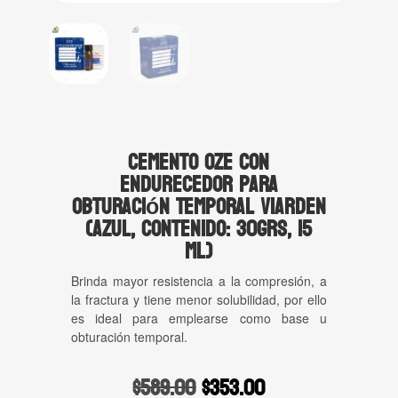
Cemento OZE con
Endurecedor Para
Obturación Temporal Viarden
(Azul, contenido: 30grs, 15
ml)
Brinda mayor resistencia a la compresión, a
la fractura y tiene menor solubilidad, por ello
es ideal para emplearse como base u
obturación temporal.
Original
Current
$
589.00
$
353.00