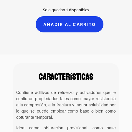
price
price
was:
is:
Solo quedan 1 disponibles
$589.00.
$353.00.
AÑADIR AL CARRITO
Cemento
OZE
con
Endurecedor
Para
Obturación
Temporal
Características
Viarden
(Azul,
contenido:
Contiene aditivos de refuerzo y activadores que le
30grs,
confieren propiedades tales como mayor resistencia
15
a la compresión, a la fractura y menor solubilidad por
ml)
lo que se puede emplear como base o bien como
cantidad
obturante temporal.
Ideal como obturación provisional, como base