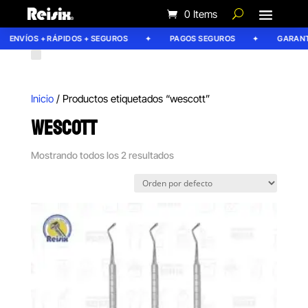
0 Items
ENVÍOS + RÁPIDOS + SEGUROS
PAGOS SEGUROS
GARANTÍ
Inicio
/ Productos etiquetados “wescott”
WESCOTT
Mostrando todos los 2 resultados