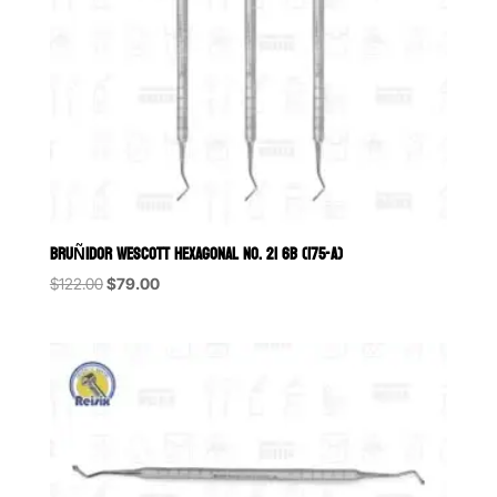
BRUÑIDOR WESCOTT HEXAGONAL NO. 21 6B (175-A)
Original
Current
$
122.00
$
79.00
price
price
was:
is:
$122.00.
$79.00.