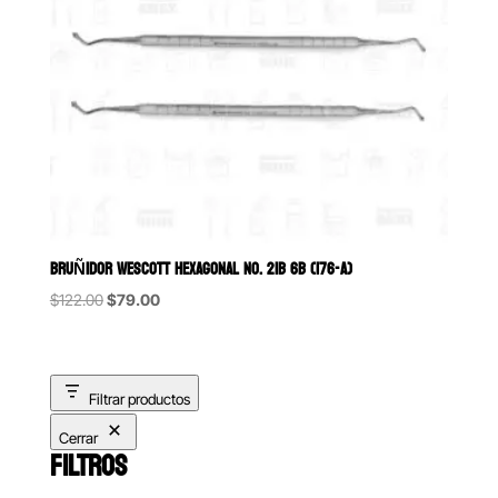
BRUÑIDOR WESCOTT HEXAGONAL NO. 21B 6B (176-A)
Original
Current
$
122.00
$
79.00
price
price
was:
is:
$122.00.
$79.00.
Filtrar productos
Cerrar
FILTROS