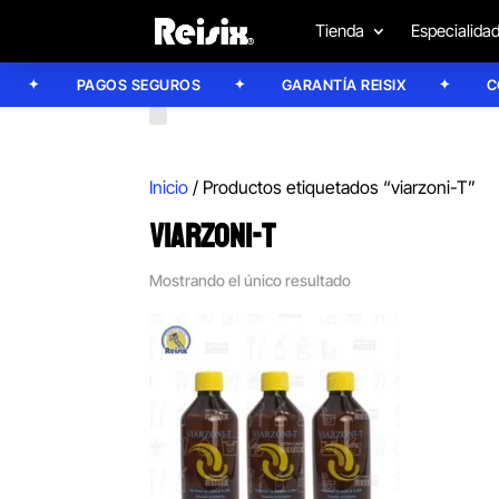
Tienda
Especialida
PAGOS SEGUROS
GARANTÍA REISIX
CONF
Inicio
/ Productos etiquetados “viarzoni-T”
VIARZONI-T
Mostrando el único resultado