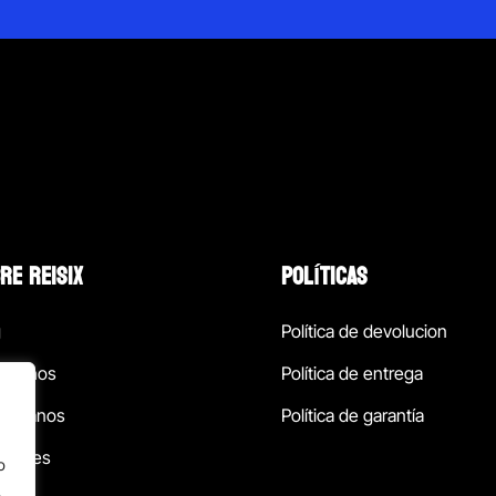
RE REISIX
POLÍTICAS
g
Política de devolucion
ócenos
Política de entrega
táctanos
Política de garantía
ursales
o
.