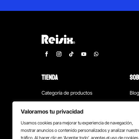
TIENDA
SOB
Categoría de productos
Blo
Marcas
Con
Valoramos tu privacidad
¡Las mejores ofertas!
Con
Usamos cookies para mejorar tu experiencia de navegación,
Back to school
Suc
mostrar anuncios o contenido personalizados y analizar nuestr
tráfico. Al hacer clic en ‘Aceptar todo’, aceptas el uso de cookies