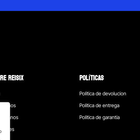
RE REISIX
POLÍTICAS
g
Política de devolucion
ócenos
Política de entrega
táctanos
Política de garantía
ursales
o
.