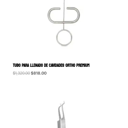
TUBO PARA LLENADO DE CAVIDADES ORTHO PREMIUM
Original
Current
$
1,320.00
$
818.00
price
price
was:
is:
$1,320.00.
$818.00.