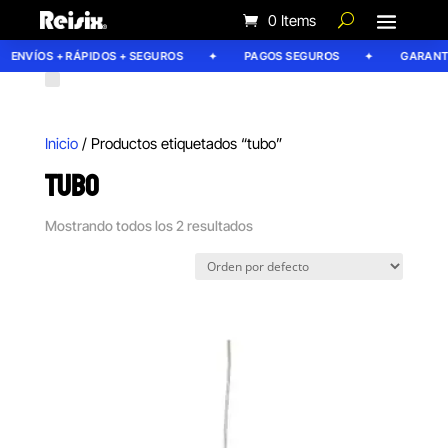
0 Items
ENVÍOS + RÁPIDOS + SEGUROS
PAGOS SEGUROS
GARANTÍA
Inicio
/ Productos etiquetados “tubo”
TUBO
Mostrando todos los 2 resultados