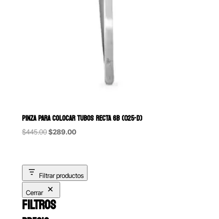
PINZA PARA COLOCAR TUBOS RECTA 6B (025-D)
Original
Current
$
445.00
$
289.00
price
price
was:
is:
$445.00.
$289.00.
Filtrar productos
Cerrar
FILTROS