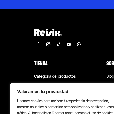
TIENDA
SOB
Categoría de productos
Blo
Marcas
Con
Valoramos tu privacidad
¡Las mejores ofertas!
Con
Usamos cookies para mejorar tu experiencia de navegación,
Back to school
Suc
mostrar anuncios o contenido personalizados y analizar nuestr
tráfico. Al hacer clic en ‘Aceptar todo’, aceptas el uso de cookies