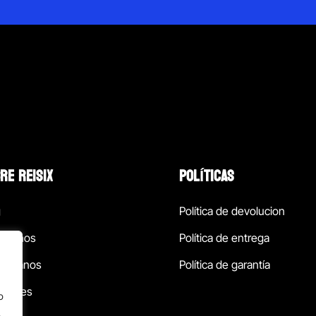
RE REISIX
POLÍTICAS
g
Política de devolucion
ócenos
Política de entrega
táctanos
Política de garantía
ursales
o
.