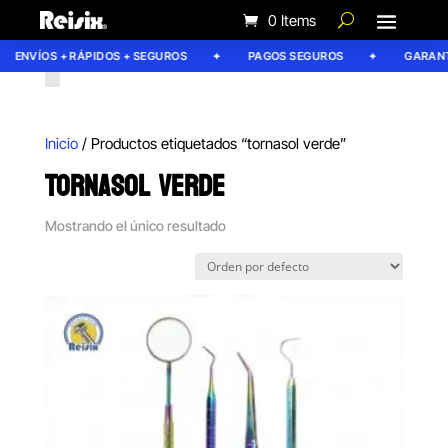
0 Items
ENVÍOS + RÁPIDOS + SEGUROS
PAGOS SEGUROS
GARANTÍ
Inicio
/ Productos etiquetados “tornasol verde”
TORNASOL VERDE
Mostrando el único resultado