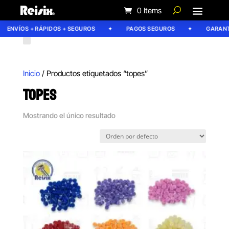
0 Items
ENVÍOS + RÁPIDOS + SEGUROS
PAGOS SEGUROS
GARANTÍ
Inicio
/ Productos etiquetados “topes”
TOPES
Mostrando el único resultado