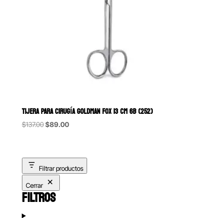
TIJERA PARA CIRUGÍA GOLDMAN FOX 13 CM 6B (252)
Original
Current
$
137.00
$
89.00
price
price
was:
is:
$137.00.
$89.00.
Filtrar productos
Cerrar
FILTROS