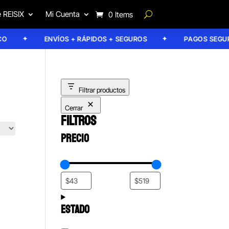
 REISIX
Mi Cuenta
0 Items
ENVÍOS + RÁPIDOS + SEGUROS
PAGOS SEGURO
Filtrar productos
Cerrar
FILTROS
PRECIO
ESTADO