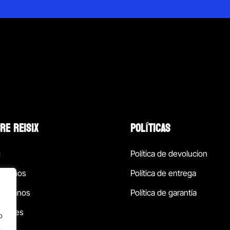
RE REISIX
POLÍTICAS
g
Política de devolucion
ócenos
Política de entrega
táctanos
Política de garantía
ursales
o
.