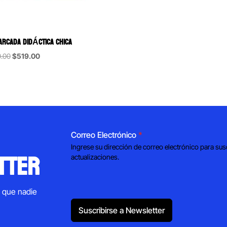
ARCADA DIDÁCTICA CHICA
Original
Current
.00
$
519.00
price
price
was:
is:
$600.00.
$519.00.
Correo Electrónico
*
Ingrese su dirección de correo electrónico para sus
tter
actualizaciones.
s que nadie
Suscribirse a Newsletter