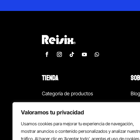
TIENDA
SOB
Categoría de productos
Blo
Marcas
Con
Valoramos tu privacidad
¡Las mejores ofertas!
Con
Usamos cookies para mejorar tu experiencia de navegación,
Back to school
Suc
mostrar anuncios o contenido personalizados y analizar nuestr
tráfico. Al hacer clic en ‘Aceptar todo’, aceptas el uso de cookies