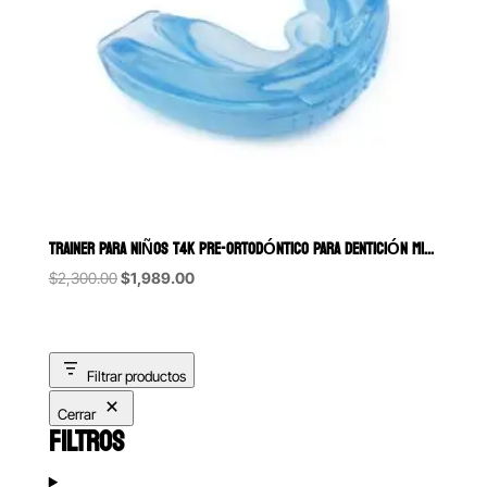
TRAINER PARA NIÑOS T4K PRE-ORTODÓNTICO PARA DENTICIÓN MIXTA MYOFU
Original
Current
$
2,300.00
$
1,989.00
price
price
was:
is:
$2,300.00.
$1,989.00.
Filtrar productos
Cerrar
FILTROS