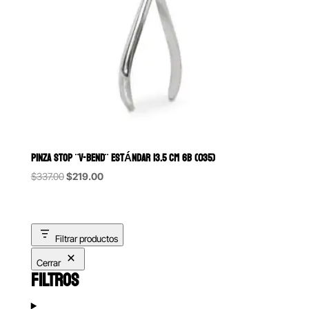
PINZA STOP ¨V-BEND¨ ESTÁNDAR 13.5 CM 6B (035)
Original
Current
$
337.00
$
219.00
price
price
was:
is:
$337.00.
$219.00.
Filtrar productos
Cerrar
FILTROS