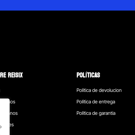
RE REISIX
POLÍTICAS
g
Política de devolucion
ócenos
Política de entrega
táctanos
Política de garantía
ursales
o
.