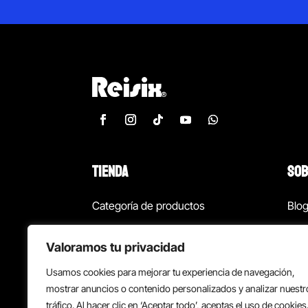
TIENDA
SOB
Categoría de productos
Blo
Marcas
Con
Valoramos tu privacidad
¡Las mejores ofertas!
Con
Usamos cookies para mejorar tu experiencia de navegación,
Back to school
Suc
mostrar anuncios o contenido personalizados y analizar nuestr
tráfico. Al hacer clic en ‘Aceptar todo’, aceptas el uso de cookies