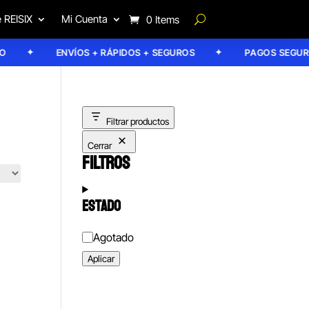
 REISIX
Mi Cuenta
0 Items
ENVÍOS + RÁPIDOS + SEGUROS
PAGOS SEGUROS
Filtrar productos
Cerrar
FILTROS
ESTADO
Estado
Agotado
Aplicar