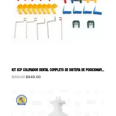
KIT XCP COLIMADOR DENTAL COMPLETO DE SISTEMA DE POSICIONAMIENTO DE 
Original
Current
$
900.00
$
649.00
price
price
was:
is:
$900.00.
$649.00.