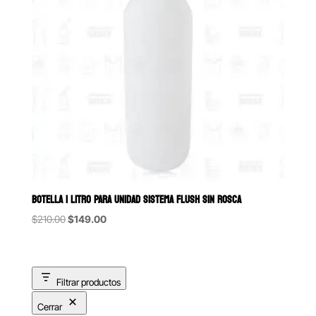
BOTELLA 1 LITRO PARA UNIDAD SISTEMA FLUSH SIN ROSCA
Original
Current
$
210.00
$
149.00
price
price
was:
is:
$210.00.
$149.00.
Filtrar productos
Cerrar