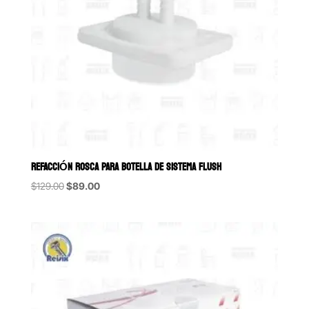
REFACCIÓN ROSCA PARA BOTELLA DE SISTEMA FLUSH
Original
Current
$
129.00
$
89.00
price
price
was:
is:
$129.00.
$89.00.