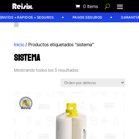
0 Items
NVÍOS + RÁPIDOS + SEGUROS
PAGOS SEGUROS
GARANTÍA R
Inicio
/ Productos etiquetados “sistema”
SISTEMA
Mostrando todos los 5 resultados