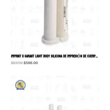
IMPRINT II GARANT LIGHT BODY SILICONA DE IMPRESIÓN DE CUERPO LIVIANO A
Original
Current
$
837.00
$
586.00
price
price
was:
is:
$837.00.
$586.00.