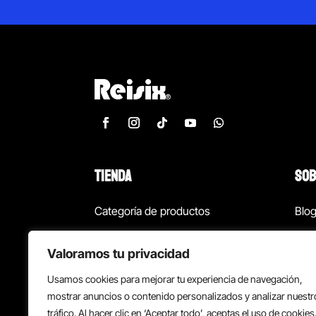
TIENDA
SOB
Categoría de productos
Blo
Marcas
Con
Valoramos tu privacidad
¡Las mejores ofertas!
Con
Usamos cookies para mejorar tu experiencia de navegación,
Back to school
Suc
mostrar anuncios o contenido personalizados y analizar nuestr
tráfico. Al hacer clic en ‘Aceptar todo’, aceptas el uso de cookies