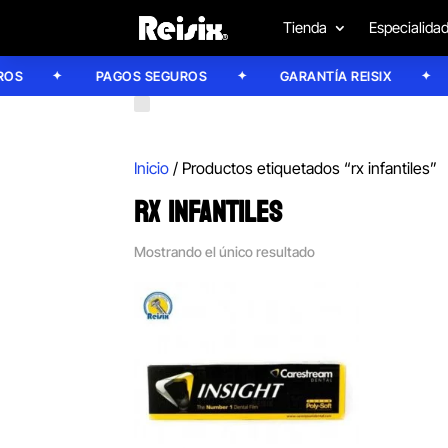
Tienda
Especialida
S
PAGOS SEGUROS
GARANTÍA REISIX
Inicio
/ Productos etiquetados “rx infantiles”
RX INFANTILES
Mostrando el único resultado