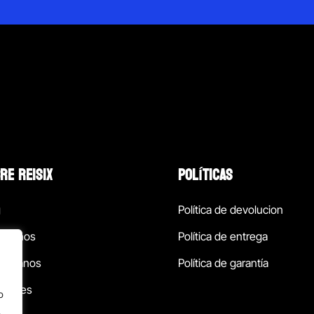
RE REISIX
POLÍTICAS
g
Política de devolucion
ócenos
Política de entrega
táctanos
Política de garantía
ursales
o
.