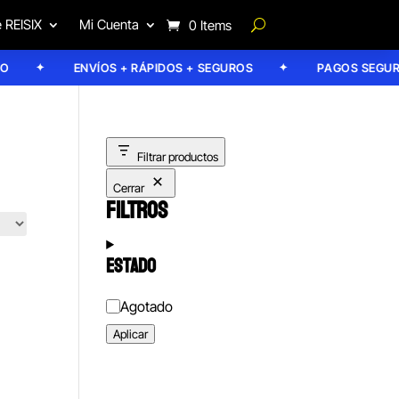
 REISIX
Mi Cuenta
0 Items
ENVÍOS + RÁPIDOS + SEGUROS
PAGOS SEGUROS
Filtrar productos
Cerrar
FILTROS
ESTADO
Estado
Agotado
Aplicar