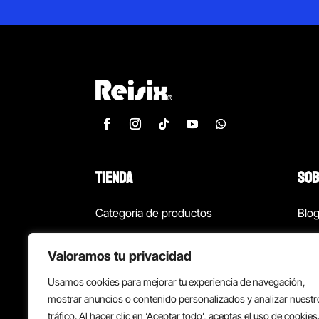
TIENDA
SOB
Categoría de productos
Blo
Marcas
Con
Valoramos tu privacidad
¡Las mejores ofertas!
Con
Usamos cookies para mejorar tu experiencia de navegación,
Back to school
Suc
mostrar anuncios o contenido personalizados y analizar nuestr
tráfico. Al hacer clic en ‘Aceptar todo’, aceptas el uso de cookies