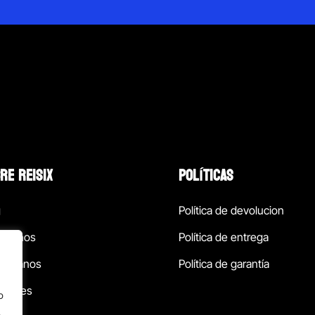
RE REISIX
POLÍTICAS
g
Política de devolucion
ócenos
Política de entrega
táctanos
Política de garantía
ursales
o
.