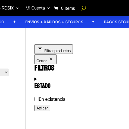
 REISIX
Mi Cuenta
0 Items
ENVÍOS + RÁPIDOS + SEGUROS
PAGOS SEGURO
Filtrar productos
Cerrar
FILTROS
ESTADO
Estado
En existencia
Aplicar