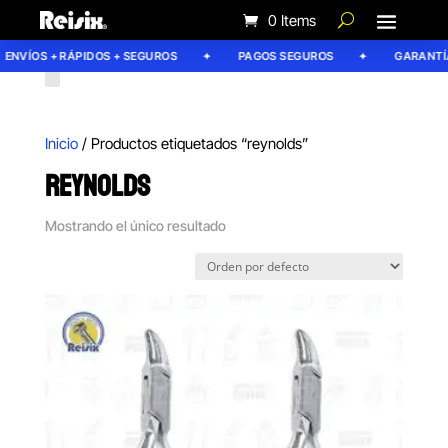
0 Items
ENVÍOS + RÁPIDOS + SEGUROS
PAGOS SEGUROS
GARANTÍA 
Inicio
/ Productos etiquetados “reynolds”
REYNOLDS
Mostrando el único resultado