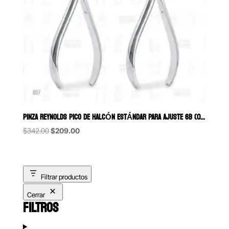
PINZA REYNOLDS PICO DE HALCÓN ESTÁNDAR PARA AJUSTE 6B (007)
Original
Current
$
342.00
$
209.00
price
price
was:
is:
$342.00.
$209.00.
Filtrar productos
Cerrar
FILTROS