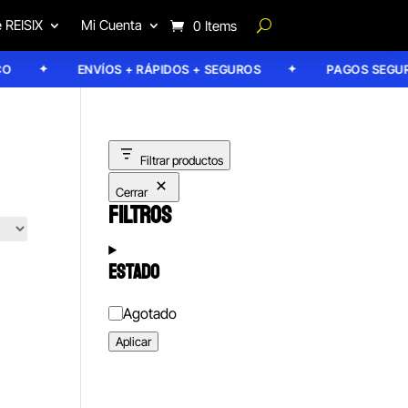
 REISIX
Mi Cuenta
0 Items
ENVÍOS + RÁPIDOS + SEGUROS
PAGOS SEGURO
Filtrar productos
Cerrar
FILTROS
ESTADO
Estado
Agotado
Aplicar