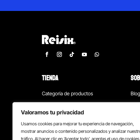
TIENDA
SOB
Categoría de productos
Blo
Marcas
Con
Valoramos tu privacidad
¡Las mejores ofertas!
Con
Usamos cookies para mejorar tu experiencia de navegación,
Back to school
Suc
mostrar anuncios o contenido personalizados y analizar nuestr
tráfico. Al hacer clic en ‘Aceptar todo’, aceptas el uso de cookies