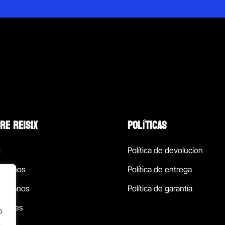
RE REISIX
POLÍTICAS
g
Política de devolucion
ócenos
Política de entrega
táctanos
Política de garantía
ursales
o
.