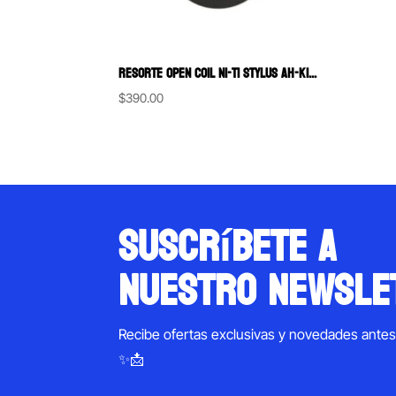
RESORTE OPEN COIL NI-TI STYLUS AH-KIM-PECH
$
390.00
suscríbete a
nuestro newsle
Recibe ofertas exclusivas y novedades ante
✨📩