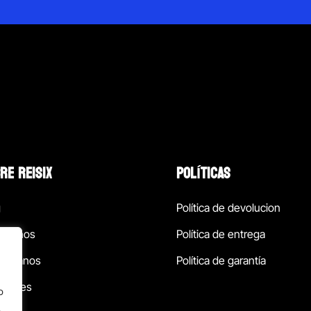
RE REISIX
POLÍTICAS
g
Política de devolucion
ócenos
Política de entrega
táctanos
Política de garantía
ursales
o
.