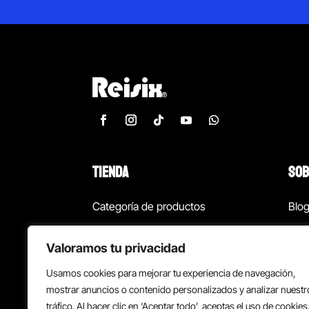
TIENDA
SOB
Categoría de productos
Blo
Marcas
Con
Valoramos tu privacidad
¡Las mejores ofertas!
Con
Usamos cookies para mejorar tu experiencia de navegación,
Back to school
Suc
mostrar anuncios o contenido personalizados y analizar nuestr
tráfico. Al hacer clic en ‘Aceptar todo’, aceptas el uso de cookies