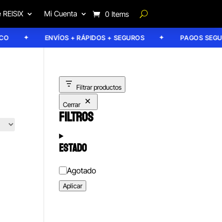
 REISIX
Mi Cuenta
0 Items
ENVÍOS + RÁPIDOS + SEGUROS
PAGOS SEGURO
Filtrar productos
Cerrar
FILTROS
ESTADO
Estado
Agotado
Aplicar