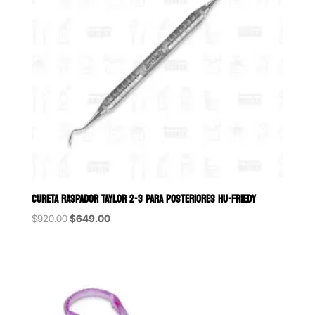
CURETA RASPADOR TAYLOR 2-3 PARA POSTERIORES HU-FRIEDY
Original
Current
$
920.00
$
649.00
price
price
was:
is:
$920.00.
$649.00.