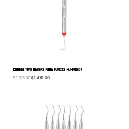
CURETA TIPO NABERS PARA FURCAS HU-FRIEDY
Original
Current
$
2,016.00
$
1,419.00
price
price
was:
is:
$2,016.00.
$1,419.00.