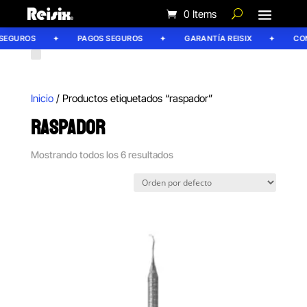
0 Items
SEGUROS
PAGOS SEGUROS
GARANTÍA REISIX
CONF
Inicio
/ Productos etiquetados “raspador”
RASPADOR
Mostrando todos los 6 resultados