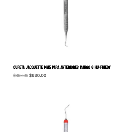
CURETA JACQUETTE 14/15 PARA ANTERIORES MANGO 6 HU-FRIEDY
Original
Current
$
898.00
$
630.00
price
price
was:
is:
$898.00.
$630.00.