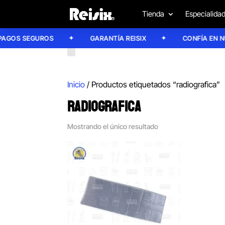
Tienda
Especialida
OS SEGUROS
GARANTÍA REISIX
CONFÍA EN NUE
Inicio
/ Productos etiquetados “radiografica”
RADIOGRAFICA
Mostrando el único resultado