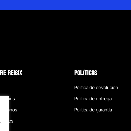
RE REISIX
POLÍTICAS
g
Política de devolucion
ócenos
Política de entrega
táctanos
Política de garantía
ursales
o
.