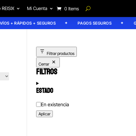
 REISIX
Mi Cuenta
0 Items
S + RÁPIDOS + SEGUROS
PAGOS SEGUROS
GAR
Filtrar productos
Cerrar
FILTROS
ESTADO
Estado
En existencia
Aplicar