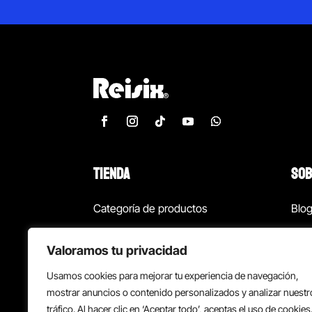
TIENDA
SOB
Categoría de productos
Blo
Marcas
Con
Valoramos tu privacidad
¡Las mejores ofertas!
Con
Usamos cookies para mejorar tu experiencia de navegación,
Back to school
Suc
mostrar anuncios o contenido personalizados y analizar nuestr
tráfico. Al hacer clic en ‘Aceptar todo’, aceptas el uso de cookies