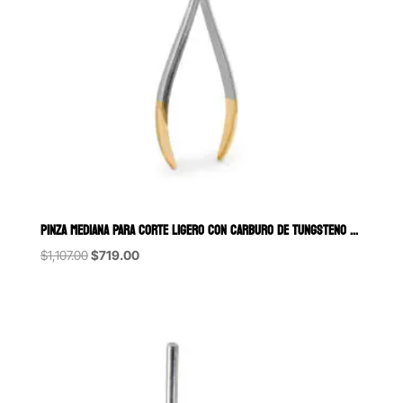
PINZA MEDIANA PARA CORTE LIGERO CON CARBURO DE TUNGSTENO 6B (021-C)
Original
Current
$
1,107.00
$
719.00
price
price
was:
is:
$1,107.00.
$719.00.