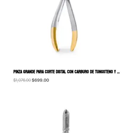
PINZA GRANDE PARA CORTE DISTAL CON CARBURO DE TUNGSTENO Y SEGURO 6
Original
Current
$
1,076.00
$
699.00
price
price
was:
is:
$1,076.00.
$699.00.