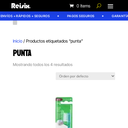
0 Items
NVÍOS + RÁPIDOS + SEGUROS
PAGOS SEGUROS
GARANTÍA R
Inicio
/ Productos etiquetados “punta”
PUNTA
Mostrando todos los 4 resultados