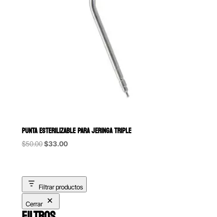
PUNTA ESTERILIZABLE PARA JERINGA TRIPLE
Original
Current
$
50.00
$
33.00
price
price
was:
is:
$50.00.
$33.00.
Filtrar productos
Cerrar
FILTROS