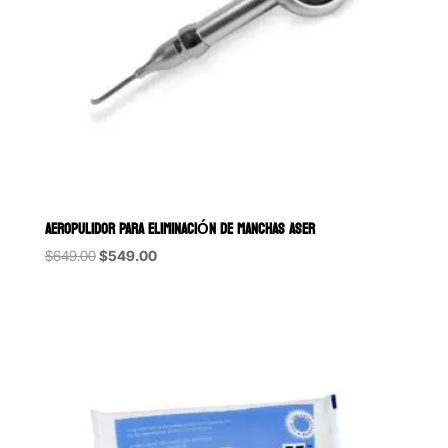
AEROPULIDOR PARA ELIMINACIÓN DE MANCHAS ASER
Original
Current
$
649.00
$
549.00
price
price
was:
is:
$649.00.
$549.00.