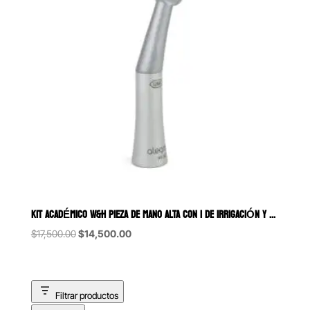
KIT ACADÉMICO W&H PIEZA DE MANO ALTA CON 1 DE IRRIGACIÓN Y PUSH BUT
Original
Current
$
17,500.00
$
14,500.00
price
price
was:
is:
$17,500.00.
$14,500.00.
Filtrar productos