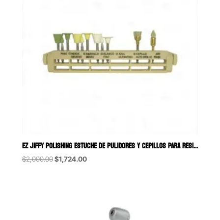
EZ JIFFY POLISHING ESTUCHE DE PULIDORES Y CEPILLOS PARA RESINA ZIRC
Original
Current
$
2,000.00
$
1,724.00
price
price
was:
is:
$2,000.00.
$1,724.00.