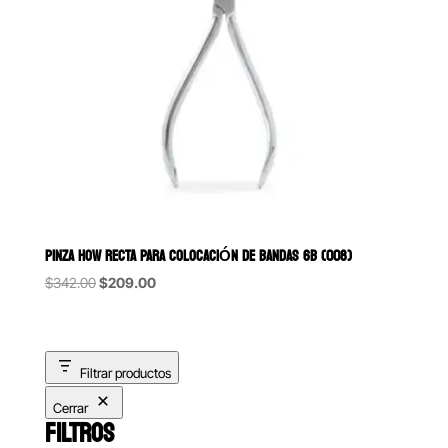
PINZA HOW RECTA PARA COLOCACIÓN DE BANDAS 6B (008)
Original
Current
$
342.00
$
209.00
price
price
was:
is:
$342.00.
$209.00.
Filtrar productos
Cerrar
FILTROS